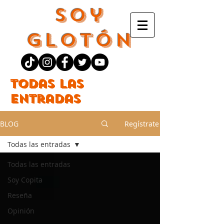
Soy
Glotón
Todas las
entradas
BLOG
Regístrate
Todas las entradas
Todas las entradas
Soy Copita
Reseña
Opinión