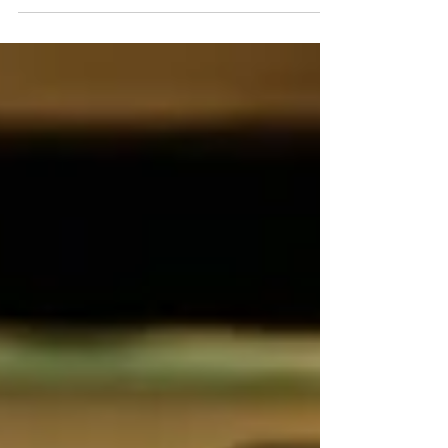
continua con la intención de dar un
recorrido a todos sus...