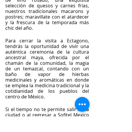
de vino rosado, una exquisita 
selección de quesos y carnes frías, 
nuestros tradicionales macarons y 
postres; maravillate con el atardecer 
y la frescura de la temporada más 
chic del año. 
Para cerrar la visita a Ectagono, 
tendrás la oportunidad de vivir una 
auténtica ceremonia de la cultura 
ancestral maya, ofrecida por el 
chamán de la comunidad, la magia 
de un temazcal, contando con un 
baño de vapor de hierbas 
medicinales y aromáticas en donde 
se emplea la medicina tradicional y la 
cotidianidad de los pueblos del 
centro de México.
Si el tiempo no te permite salir de la 
ciudad o al regresar a Sofitel Mexico 
City Reforma quieres seguir viviendo 
la magia de la miel, regalate un 
momento de relajación y confort en 