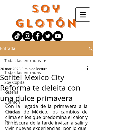
Soy
Glotón
Entrada
Todas las entradas
26 mar 2023
3 min de lectura
Todas las entradas
Sofitel Mexico City
Soy Copita
Reforma te deleita con
Reseña
una dulce primavera
Opinión
Con la llegada de la primavera a la 
Ciudad de México, los cambios de 
Noticias
clima en los que predomina el calor y 
Receta
la frescura de la tarde invitan a salir y 
vivir nuevas experiencias, por lo que, 