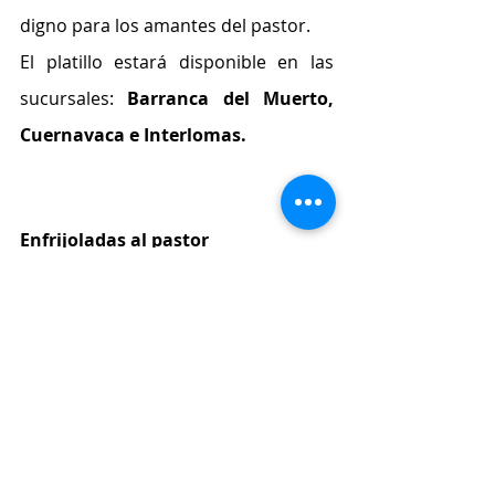
digno para los amantes del pastor.
El platillo estará disponible en las 
sucursales: 
Barranca del Muerto, 
Cuernavaca e Interlomas.
Enfrijoladas al pastor
Este platillo típico se reinventa para 
ser más delicioso que nunca, ahora 
con una ración de carne al pastor y 
los ya famosos y característicos 
frijolitos de El Tizoncito, promete ser 
platillo jugoso y lleno de sabor en 
este mes patrio.