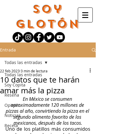
Soy
Glotón
Entrada
Todas las entradas
22 feb 2023
3 min de lectura
Todas las entradas
10 datos que te harán
Soy Copita
amar más la pizza
Reseña
En México se consumen 
aproximadamente 120 millones de 
Opinión
pizzas al año, convirtiendo la pizza en el 
Noticias
segundo alimento favorito de los 
mexicanos, después de los tacos.
Receta
Uno de los platillos más consumidos 