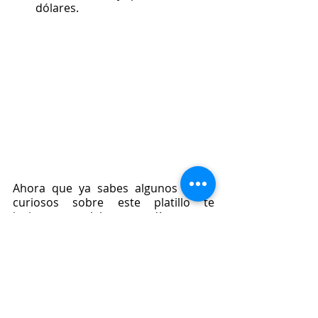
dólares.
Ahora que ya sabes algunos datos 
curiosos sobre este platillo te 
invitamos a celebrar este día con una 
deliciosa pizza, 
Pizza Hut,
 quienes 
para esta fecha han lanzado una 
increíble promoción ya que en la 
compra de tu Hut Cheese Mediana 
favorita te regalan 2 refrescos de 600 
ml gratis. ¡No te pierdas la 
oportunidad de disfrutar este día 