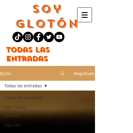
Soy
Glotón
Todas las
entradas
BLOG
Regístrate
Todas las entradas
Todas las entradas
Soy Copita
Reseña
Opinión